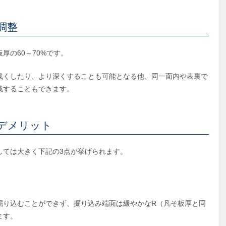
調整
厚の60～70%です。
浅くしたり、より深くすることも可能となる他、同一面内や表裏で
成することもできます。
デメリット
しては大きく下記の3点が挙げられます。
掘り込むことができず、掘り込み端面は緩やかなR（凡そ板厚と同
ます。