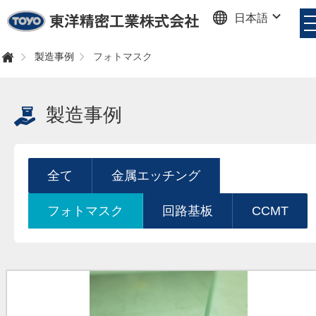
日本語
東洋精密工業株式会社
製造事例
フォトマスク
ホ
ー
ム
製造事例
全て
金属エッチング
フォトマスク
回路基板
CCMT