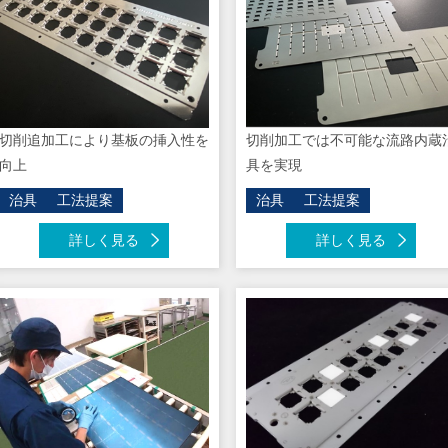
切削追加工により基板の挿入性を
切削加工では不可能な流路内蔵
向上
具を実現
治具
工法提案
治具
工法提案
詳しく見る
詳しく見る