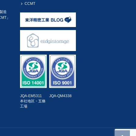
CCMT
製造
MT」
JQA-EM5311
JQA-QM4338
本社地区・五條
工場