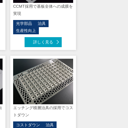
CCMT採用で基板全体への成膜を
実現
光学部品
治具
生産性向上
詳しく見る
向
エッチング積層治具の採用でコス
トダウン
コストダウン
治具