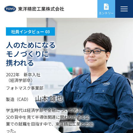
エントリー
社員インタビュー 03
人のためになる
モノづくりに
携われる
2022年 新卒入社
（経済学部卒）
フォトマスク事業部
山本 雄也
製造（CAD）
学生時代は経済学部で金融について学ぶ。
父の背中を見て半導体関連に関わりのある企
業での就職を目指す中で、東洋精密工業と出会
った。